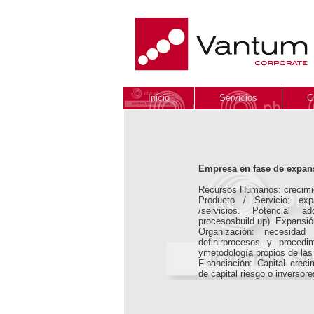
Inicio
Servicios
C
Empresa en fase de expan
Recursos Humanos: crecimi
Producto / Servicio: ex
/servicios. Potencial 
procesosbuild up). Expansión
Organización: necesidad
definirprocesos y procedi
ymetodología propios de la
Financiación: Capital creci
de capital riesgo o inversore