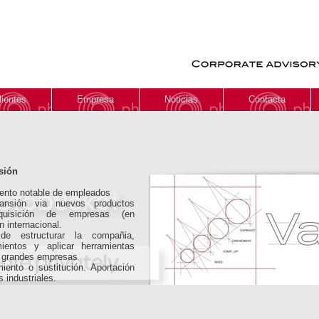
lientes
Empresa
Noticias
Contacta
sión
ento notable de empleados
pansión via nuevos productos
adquisición de empresas (en
 internacional.
 de estructurar la compañia,
mientos y aplicar herramientas
s grandes empresas
miento o sustitución. Aportación
s industriales.