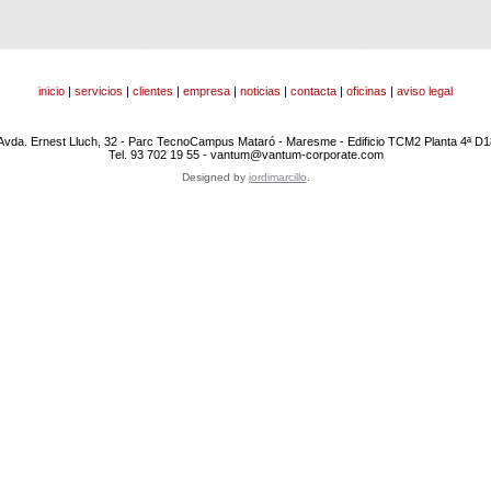
inicio
|
servicios
|
clientes
|
empresa
|
noticias
|
contacta
|
oficinas
|
aviso legal
Avda. Ernest Lluch, 32 - Parc TecnoCampus Mataró - Maresme - Edificio TCM2 Planta 4ª D1
Tel. 93 702 19 55 - vantum@vantum-corporate.com
Designed by
jordimarcillo
.