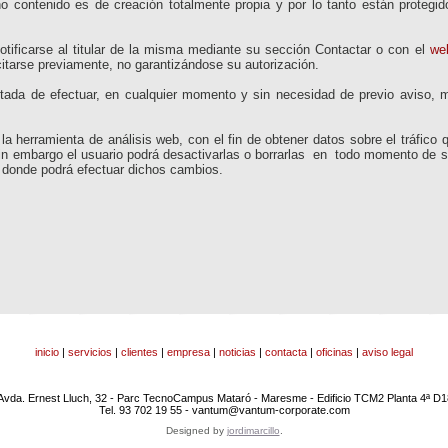
 contenido es de creación totalmente propia y por lo tanto están protegid
tificarse al titular de la misma mediante su sección Contactar o con el
we
itarse previamente, no garantizándose su autorización.
tada de efectuar, en cualquier momento y sin necesidad de previo aviso, m
 la herramienta de análisis web, con el fin de obtener datos sobre el tráfic
 Sin embargo el usuario podrá desactivarlas o borrarlas en todo momento de s
 donde podrá efectuar dichos cambios.
inicio
|
servicios
|
clientes
|
empresa
|
noticias
|
contacta
|
oficinas
|
aviso legal
Avda. Ernest Lluch, 32 - Parc TecnoCampus Mataró - Maresme - Edificio TCM2 Planta 4ª D1
Tel. 93 702 19 55 - vantum@vantum-corporate.com
Designed by
jordimarcillo
.