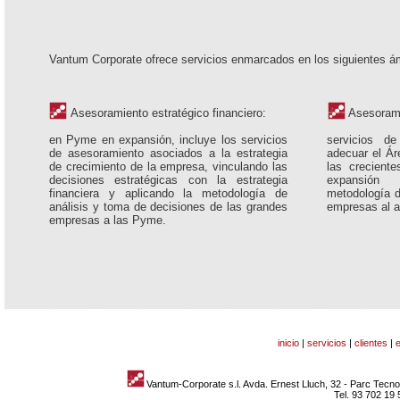
Vantum Corporate ofrece servicios enmarcados en los siguientes ám
Asesoramiento estratégico financiero:
Asesoramie
en Pyme en expansión, incluye los servicios
servicios d
de asesoramiento asociados a la estrategia
adecuar el Ár
de crecimiento de la empresa, vinculando las
las crecient
decisiones estratégicas con la estrategia
expansión
financiera y aplicando la metodología de
metodología d
análisis y toma de decisiones de las grandes
empresas al 
empresas a las Pyme.
inicio
|
servicios
|
clientes
|
Vantum-Corporate s.l. Avda. Ernest Lluch, 32 - Parc Tec
Tel. 93 702 1